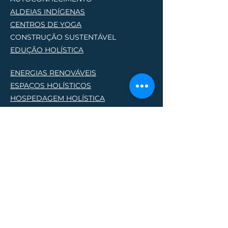
ALDEIAS INDÍGENAS
CENTROS DE YOG
A
CONSTRUÇÃO SUSTENTÁVEL
EDUÇÃO HOLÍSTICA
ENERGIAS RENOVÁVEIS
ESPAÇOS HOLÍSTICOS
HOSPEDAGEM HOLÍSTICA
PERMACULTURA
PRODUTORES NATURAIS
PROJETOS SOCIO AMBIENTAIS
TERAPIAS HOLÍSTICA
S
Lique e saiba mais
(61) 9 9859-5544
regenenrabrasilia@gmail.com