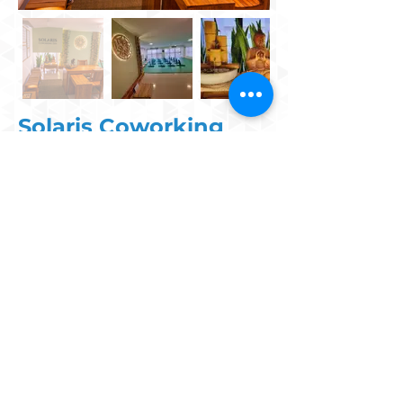
Solaris Coworking
Zen
Localizado ao lado do Shopping
Conjunto Nacional, no Ed. Brasília
Trade Center (Setor Comercial Norte),
a Solaris CoworkingZen é um estúdio
de movimento para corpo, mente e
alma que oferece treino funcional
(Ginastica Natural), Yoga e Superioga.