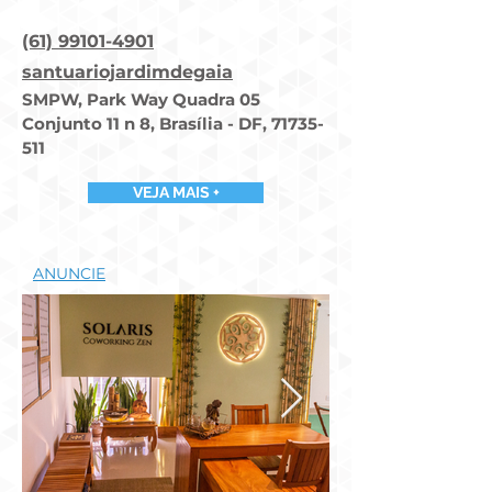
(61) 99101-4901​
santuariojardimdegaia
SMPW, Park Way Quadra 05
Conjunto 11 n 8, Brasília - DF,
71735-
511
VEJA MAIS +
ANUNCIE