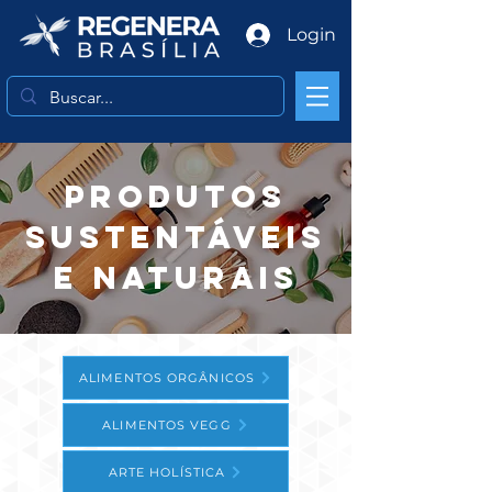
Login
PRODUTOS
SUSTENTÁV
EIS
E naturais
ALIMENTOS ORGÂNICOS
ALIMENTOS VEGG
ARTE HOLÍSTICA