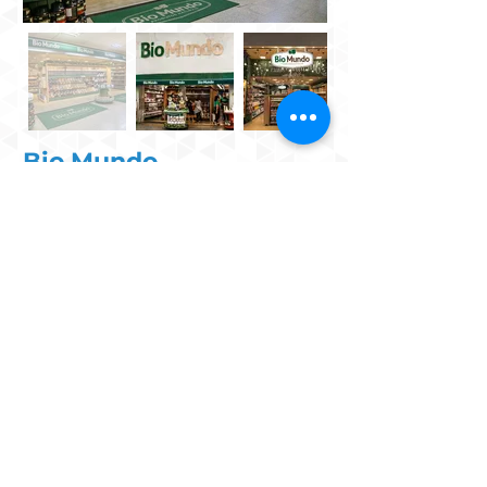
Bio Mundo
A empresa promove saúde e bem
estar oferecendo o mix de
produtos mais completo do Brasil,
incluindo produtos diet, light,
integrais, veganos, funcionais, sem
glúten, sem lactose e suplementos
vitamínicos e esportivos.
(61) 3447-2290
@biomundo