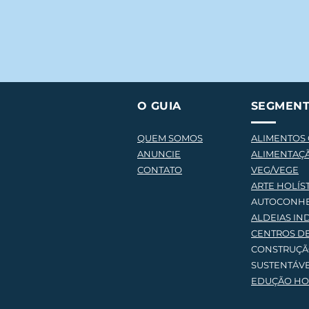
O GUIA
SEGMEN
QUEM SOMOS
ALIMENTOS
ANUNCIE
ALIMENTAÇ
CONTATO
VEG/VEGE
AR
TE HOLÍS
AUTOCONH
ALDEIAS IN
CENTROS D
CONSTRUÇ
SUSTENTÁV
EDUÇÃO HOL