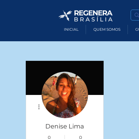
INICIAL
QUEM SOMOS
G
Mais ações
Denise Lima
0
0