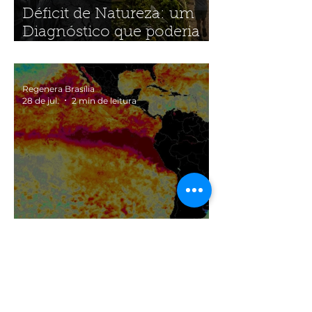
Déficit de Natureza: um
Diagnóstico que poderia
incluir quase toda a
humanidade
Regenera Brasília
28 de jul.
2 min de leitura
Super El Niño de 2026:
fenômeno caminha para
nível histórico e acende
alerta global
Regenera Brasília