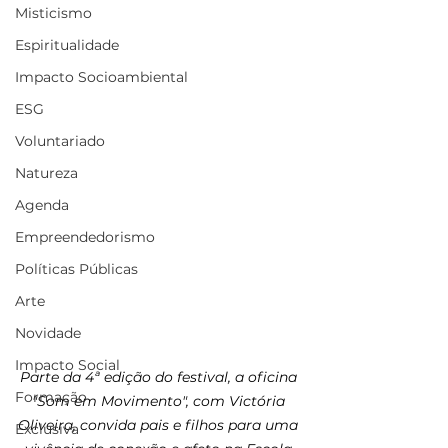
Misticismo
Espiritualidade
Impacto Socioambiental
ESG
Voluntariado
Natureza
Agenda
Empreendedorismo
Políticas Públicas
Arte
Novidade
Impacto Social
Parte da 4ª edição do festival, a oficina 
Formação
"Som em Movimento", com Victória 
Oliveira, convida pais e filhos para uma 
Exclusiva