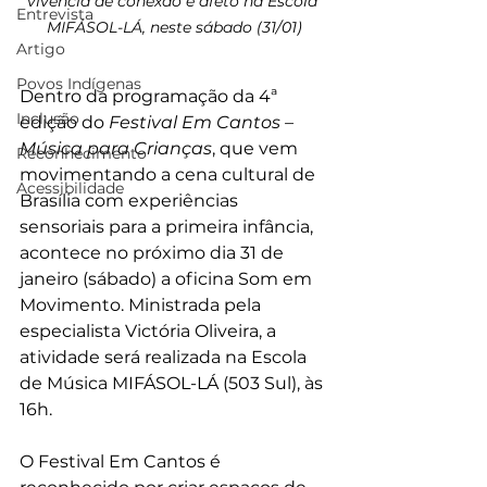
vivência de conexão e afeto na Escola 
Entrevista
MIFÁSOL-LÁ, neste sábado (31/01)
Artigo
Povos Indígenas
Dentro da programação da 4ª 
Inclusão
edição do 
Festival Em Cantos – 
Música para Crianças
, que vem 
Reconhecimento
movimentando a cena cultural de 
Acessibilidade
Brasília com experiências 
sensoriais para a primeira infância, 
acontece no próximo dia 31 de 
janeiro (sábado) a oficina Som em 
Movimento. Ministrada pela 
especialista Victória Oliveira, a 
atividade será realizada na Escola 
de Música MIFÁSOL-LÁ (503 Sul), às 
16h.
O Festival Em Cantos é 