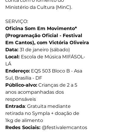
conta com o fomento do 
Ministério da Cultura (MinC).
SERVIÇO:
Oficina Som Em Movimento* 
(Programação Oficial - Festival 
Em Cantos), com Victória Oliveira
Data: 
31 de janeiro (sábado)
Local: 
Escola de Música MIFÁSOL-
LÁ
Endereço:
 EQS 503 Bloco B - Asa 
Sul, Brasília - DF
Público-alvo:
 Crianças de 2 a 5 
anos acompanhadas dos 
responsáveis
Entrada
: Gratuita mediante 
retirada no Sympla + doação de 
1kg de alimento
Redes Sociais: 
@festivalemcantos