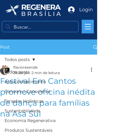
Login
Post
Todos posts
flavioresende
Todos posts
28 de jan.
2 min de leitura
Festival Em Cantos
Autoconhecimento
promove oficina inédita
Consumo Consciente
de dança para famílias
Terapias Holísticas
Sustentabilidade
na Asa Sul
Economia Regenerativa
Produtos Sustentáveis