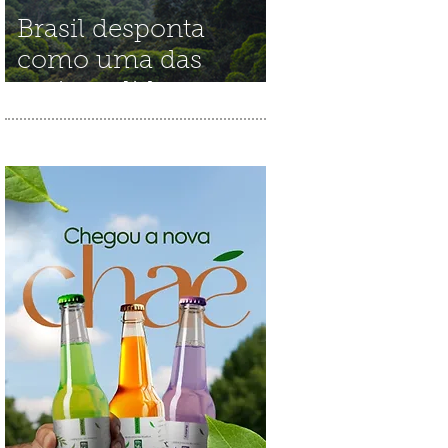
Brasil desponta
como uma das
maiores lideranças
mundiais na
restauração de
ecossistemas