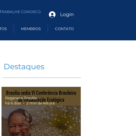
TRABALHE CONOSCO
Login
TOS
MEMBROS
CONTATO
Destaques
Regenera Brasília
há 6 dias
2 min de leitura