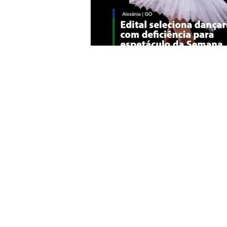
Agenda
Empreendedorismo
Impacto Social
Formação
Ex
Inclusão
Reconhecimento
Ac