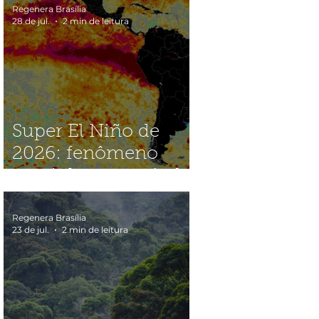
Regenera Brasília
28 de jul.
2 min de leitura
Super El Niño de
2026: fenômeno
caminha para nível
histórico e acende
alerta global
Regenera Brasília
23 de jul.
2 min de leitura