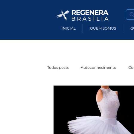
INICIAL
QUEM SOMOS
G
Todos posts
Autoconhecimento
Co
Sustentabilidade
Economia Regene
Espiritualidade
Impacto Socioambi