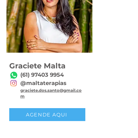
Graciete Malta
(61) 97403 9954
@maltaterapias
graciete.dos.santo@gmail.co
m
AGENDE AQUI