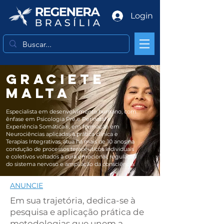
Login
Graciete
Malta
Especialista em desenvolvimento humano, com
ênfase em Psicologia Pré e Perinatal e
Experiência Somática®, em formação em
Neurociências aplicadas à prática clínica e
Terapias Integrativas, atua há mais de 10 anos na
condução de processos terapêuticos individuais
e coletivos voltados à cura emocional, regulação
do sistema nervoso e ampliação da consciência.
ANUNCIE
Em sua trajetória, dedica-se à
pesquisa e aplicação prática de
metodologias que unem a