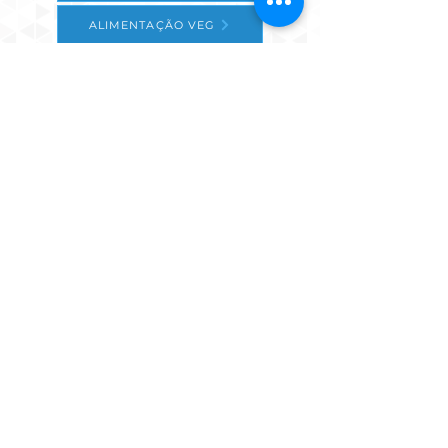
ALIMENTAÇÃO VEG
ARTE HOLÍSTICA
AUTOCONHECIMENTO
ALDEIAS INDÍGENAS
CENTROS DE YOGA
CONTRUÇÃO SUSTENTÁVEL
EDUCAÇÃO HOLÍSTICA
ENERGIAS RENOVÁVEIS
ESPAÇOS HOLÍTICOS
HOSPEDAGEM HOLÍSTICA