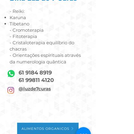
- Reiki:
Karuna
Tibetano
- Cromoterapia
- Fitoterapia
- Cristaloterapia equilíbrio do
chacras
- Orientações espirituais através
da numerologia quântic
a
61 9184 8919
61 99811 4120
@luzd
e7curas
ALIMENTOS ORGANICOS