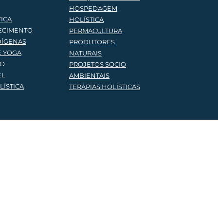
HOSPEDAGEM
TICA
HOLÍSTICA
ECIMENTO
PERMACULTURA
DÍGENAS
PRODUTORES
E YOG
A
NATURAIS
ÃO
PROJETOS SOCIO
EL
AMBIENTAIS
ÍSTICA
TERAPIAS HOLÍSTICA
S
Siga a gente
ba mais
59-5544
ia@gmail.com
© 2023 por Brasilia Holística Todos os direitos reservados