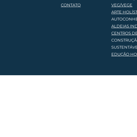
CONTATO
VEG/VEGE
AR
TE HOLÍS
AUTOCONH
ALDEIAS IN
CENTROS D
CONSTRUÇ
SUSTENTÁV
EDUÇÃO HOL
Lique e sai
(61) 9 98
regenenrabrasil