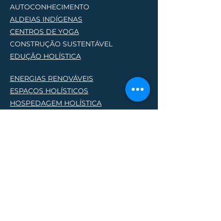
AUTOCONHECIMENTO
ALDEIAS INDÍGENAS
CENTROS DE YOG
A
CONSTRUÇÃO SUSTENTÁVEL
EDUÇÃO HOLÍSTICA
ENERGIAS RENOVÁVEIS
ESPAÇOS HOLÍSTICOS
HOSPEDAGEM HOLÍSTICA
PERMACULTURA
PRODUTORES NATURAIS
PROJETOS SOCIO AMBIENTAIS
TERAPIAS HOLÍSTICA
S
Lique e saiba mais
(61) 9 9859-5544