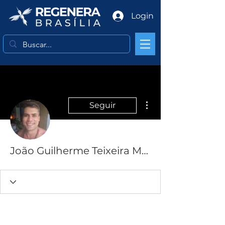
Login
Mais ações
Seguir
João Guilherme Teixeira Melillo