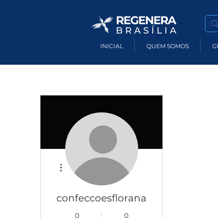
INICIAL
QUEM SOMOS
G
Mais ações
confeccoesflorana
0
0