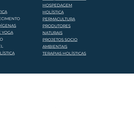
HOSPEDAGEM
TICA
HOLÍSTICA
ECIMENTO
PERMACULTURA
DÍGENAS
PRODUTORES
E YOG
A
NATURAIS
ÃO
PROJETOS SOCIO
EL
AMBIENTAIS
ÍSTICA
TERAPIAS HOLÍSTICA
S
Siga a gente
ba mais
59-5544
ia@gmail.com
© 2023 por Brasilia Holística Todos os direitos reservados