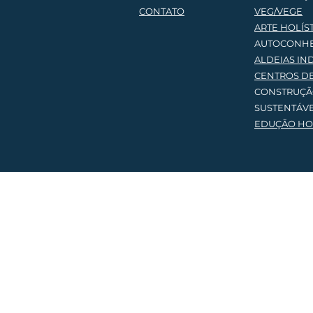
CONTATO
VEG/VEGE
AR
TE HOLÍS
AUTOCONH
ALDEIAS IN
CENTROS D
CONSTRUÇ
SUSTENTÁV
EDUÇÃO HOL
Lique e sai
(61) 9 98
regenenrabrasil