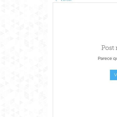
Post
Parece qu
V