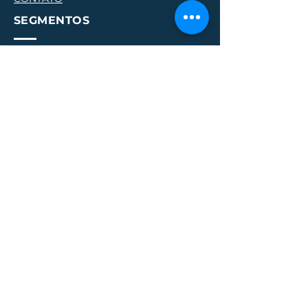
SEGMENTOS
ALIMENTOS ORGÂNICOS
ALIMENTAÇÃO VEG/VEGE
AR
TE HOLÍSTICA
AUTOCONHECIMENTO
ALDEIAS INDÍGENAS
CENTROS DE YOG
A
CONSTRUÇÃO SUSTENTÁVEL
EDUÇÃO HOLÍSTICA
ENERGIAS RENOVÁVEIS
ESPAÇOS HOLÍSTICOS
HOSPEDAGEM HOLÍSTICA
PERMACULTURA
PRODUTORES NATURAIS
PROJETOS SOCIO AMBIENTAIS