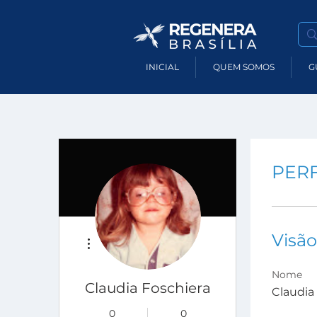
INICIAL
QUEM SOMOS
G
PERF
Mais ações
Visão
Nome
Claudia Foschiera
Claudia
0
0