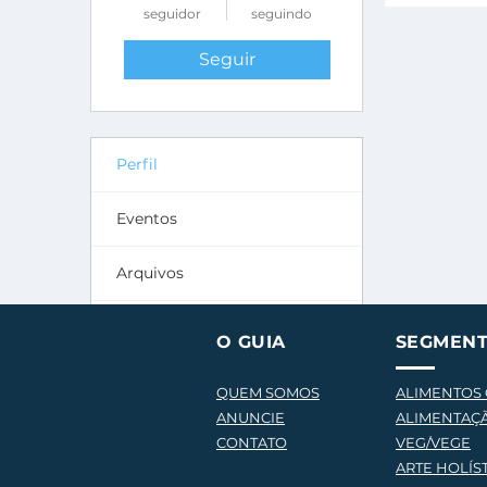
seguidor
seguindo
Seguir
Perfil
Eventos
Arquivos
Seguidores
O GUIA
SEGMEN
QUEM SOMOS
ALIMENTOS
ANUNCIE
ALIMENTAÇ
CONTATO
VEG/VEGE
AR
TE HOLÍS