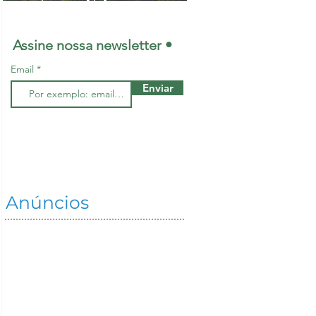
maiores lideranças
mundiais na
Assine nossa newsletter •
restauração de
Email
ecossistemas
Enviar
Anúncios