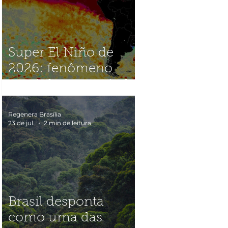
Super El Niño de
2026: fenômeno
caminha para nível
histórico e acende
alerta global
Regenera Brasília
23 de jul.
2 min de leitura
Brasil desponta
como uma das