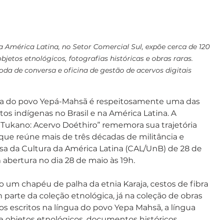
 América Latina, no Setor Comercial Sul, expõe cerca de 120 
jetos etnológicos, fotografias históricas e obras raras. 
da de conversa e oficina de gestão de acervos digitais
ena do povo Yepá-Mahsã é respeitosamente uma das 
tos indígenas no Brasil e na América Latina. A 
 Tukano: Acervo Doéthiro” rememora sua trajetória 
 que reúne mais de três décadas de militância e 
asa da Cultura da América Latina (CAL/UnB) de 28 de 
abertura no dia 28 de maio às 19h.
 um chapéu de palha da etnia Karaja, cestos de fibra 
parte da coleção etnológica, já na coleção de obras 
ros escritos na língua do povo Yepa Mahsã, a língua 
e objetos etnológicos, documentos históricos, 