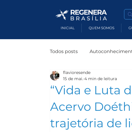
INICIAL
QUEM SOMOS
G
Todos posts
Autoconhecimen
flavioresende
Terapias Holísticas
Susten
15 de mai.
4 min de leitura
“Vida e Luta 
Produtos Sustentáveis
M
Acervo Doéthi
trajetória de 
Impacto Socioambiental