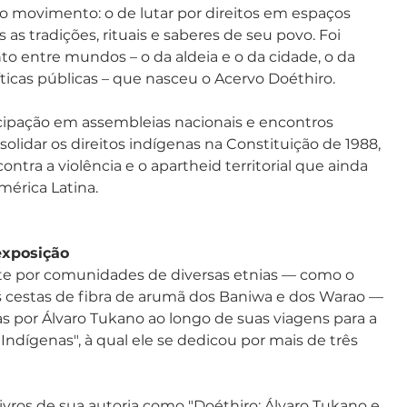
 movimento: o de lutar por direitos em espaços 
 as tradições, rituais e saberes de seu povo. Foi 
 entre mundos – o da aldeia e o da cidade, o da 
ticas públicas – que nasceu o Acervo Doéthiro.
ticipação em assembleias nacionais e encontros 
olidar os direitos indígenas na Constituição de 1988, 
ntra a violência e o apartheid territorial que ainda 
mérica Latina.
exposição
e por comunidades de diversas etnias — como o 
s cestas de fibra de arumã dos Baniwa e dos Warao — 
s por Álvaro Tukano ao longo de suas viagens para a 
ndígenas", à qual ele se dedicou por mais de três 
livros de sua autoria como "Doéthiro: Álvaro Tukano e 