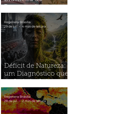
Restauração
Ecológica
(SOBRE2026)
Regenera Brasília
29 de jul.
4 min de leitura
Déficit de Natureza:
um Diagnóstico que
poderia incluir quase
toda a humanidade
Regenera Brasília
28 de jul.
2 min de leitura