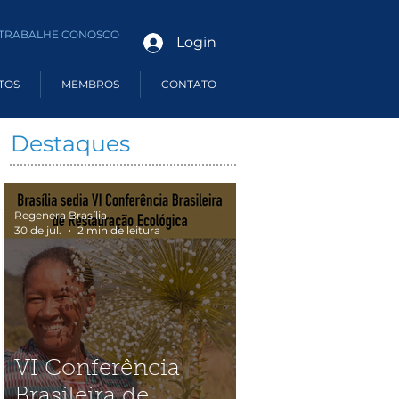
TRABALHE CONOSCO
Login
TOS
MEMBROS
CONTATO
Destaques
Regenera Brasília
30 de jul.
2 min de leitura
VI Conferência
Brasileira de