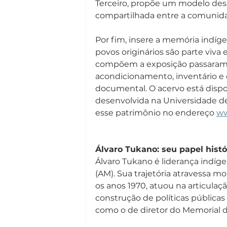
Terceiro, propõe um modelo des
compartilhada entre a comunidad
Por fim, insere a memória indíg
povos originários são parte viva
compõem a exposição passaram p
acondicionamento, inventário e d
documental. O acervo está dispon
desenvolvida na Universidade de 
esse patrimônio no endereço 
ww
Álvaro Tukano: seu papel histó
Álvaro Tukano é liderança indíg
(AM). Sua trajetória atravessa m
os anos 1970, atuou na articulaçã
construção de políticas pública
como o de diretor do Memorial d