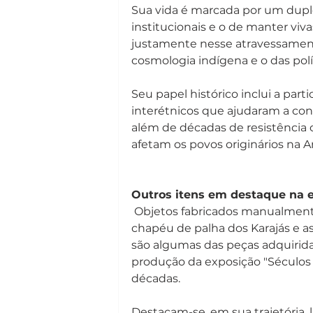
Sua vida é marcada por um duplo
institucionais e o de manter vivas
justamente nesse atravessamento
cosmologia indígena e o das polí
Seu papel histórico inclui a par
interétnicos que ajudaram a cons
além de décadas de resistência co
afetam os povos originários na A
Outros itens em destaque na 
 Objetos fabricados manualment
chapéu de palha dos Karajás e a
são algumas das peças adquirida
produção da exposição "Séculos I
décadas.
Destacam-se, em sua trajetória, 