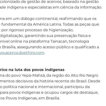
colonizado de gestão de acervos, baseado na gestão 
e indígena e especialistas em ciência da informação.
ena em um diálogo continental, reafirmando que os 
 e fundamental da América Latina. Todas as peças que 
or rigoroso processo de higienização, 
igitalização, garantindo sua preservação física e 
ível online na plataforma Tainacan, tecnologia 
Brasília, assegurando acesso público e qualificado a 
w.acervo.doethiro.com
.
rico na luta dos povos indígenas
ena do povo Yepá-Mahsã, da região do Alto Rio Negro 
omentos decisivos da história recente do Brasil. Desde 
o política nacional e internacional, participou da 
s para povos indígenas e ocupou cargos de destaque, 
os Povos Indígenas, em Brasília.