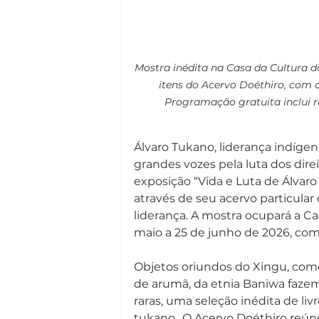
Mostra inédita na Casa da Cultura da
itens do Acervo Doéthiro, com ob
Programação gratuita inclui ro
Álvaro Tukano, liderança indíg
grandes vozes pela luta dos direi
exposição “Vida e Luta de Álvaro
através de seu acervo particular
liderança. A mostra ocupará a C
maio a 25 de junho de 2026, com 
Objetos oriundos do Xingu, como
de arumã, da etnia Baniwa fazem 
raras, uma seleção inédita de liv
tukano.. O Acervo Doéthiro reún