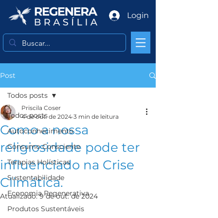
Login
Post
Todos posts
Priscila Coser
Todos posts
4 de out. de 2024
3 min de leitura
Como a nossa
Autoconhecimento
religiosidade pode ter
Consumo Consciente
influenciado na Crise
Terapias Holísticas
Sustentabilidade
Climática.
Economia Regenerativa
Atualizado:
9 de out. de 2024
Produtos Sustentáveis