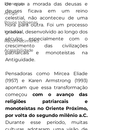
de que a morada das deusas e 
Entrevista
deuses ficava em um reino 
Artigo
celestial, não aconteceu de uma 
Povos Indígenas
hora para outra. Foi um processo 
gradual, desenvolvido ao longo dos 
Inclusão
séculos, especialmente com o 
Reconhecimento
crescimento das civilizações 
Acessibilidade
patriarcais e monoteístas na 
Antiguidade. 
Pensadoras como Mircea Eliade 
(1957) e Karen Armstrong
(1993) 
apontam que essa transformação 
começou
 com o avanço das 
religiões patriarcais e 
monoteístas no Oriente Próximo, 
por volta do segundo milênio a.C. 
Durante esse período, muitas 
culturas adotaram uma visão de 