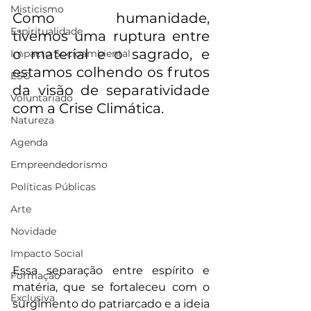
Misticismo
Como humanidade, 
Espiritualidade
tivemos uma ruptura entre 
o material e o sagrado, e 
Impacto Socioambiental
estamos colhendo os frutos 
ESG
da visão de separatividade 
Voluntariado
com a Crise Climática.
Natureza
Agenda
Empreendedorismo
Políticas Públicas
Arte
Novidade
Impacto Social
Essa separação entre espírito e 
Formação
matéria, que se fortaleceu com o 
Exclusiva
surgimento do patriarcado e a ideia 