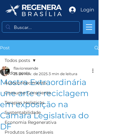
Login
Post
Todos posts
flavioresende
Todos posts
25 de nov. de 2025
3 min de leitura
Mostra Extraordinária
Autoconhecimento
une arte e reciclagem
Consumo Consciente
em exposição na
Terapias Holísticas
Sustentabilidade
Câmara Legislativa do
Economia Regenerativa
DF
Produtos Sustentáveis