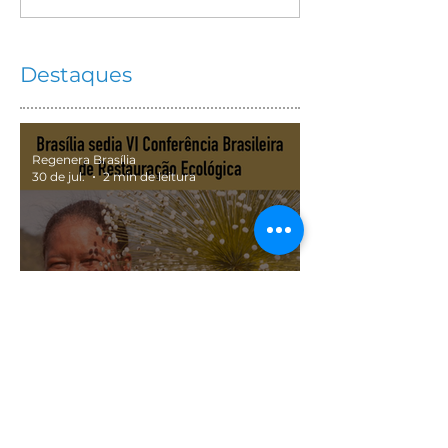
Infância em Foco" leva
Pepita: uma a
o encanto da cultura
sem ferrão” ce
popular e do teatro de
anos de agroe
Destaques
bonecos a Brazlândia
para crianças
lançamento de 
multimídia e i
no DF
Regenera Brasília
30 de jul.
2 min de leitura
VI Conferência Brasileira
de Restauração Ecológica
(SOBRE2026)