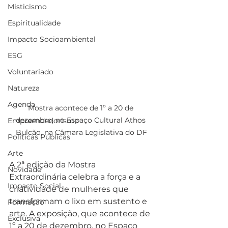
Misticismo
Espiritualidade
Impacto Socioambiental
ESG
Voluntariado
Natureza
Agenda
Mostra acontece de 1º a 20 de 
dezembro, no Espaço Cultural Athos 
Empreendedorismo
Bulcão, na Câmara Legislativa do DF
Políticas Públicas
Arte
A 2ª edição da Mostra 
Novidade
Extraordinária celebra a força e a 
Impacto Social
criatividade de mulheres que 
transformam o lixo em sustento e 
Formação
arte. A exposição, que acontece de 
Exclusiva
1º a 20 de dezembro, no Espaço 