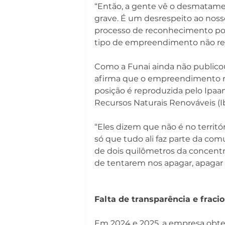
“Então, a gente vê o desmatame
grave. É um desrespeito ao noss
processo de reconhecimento pod
tipo de empreendimento não resp
Como a Funai ainda não publicou 
afirma que o empreendimento nã
posição é reproduzida pelo Ipaam
Recursos Naturais Renováveis (I
“Eles dizem que não é no territór
só que tudo ali faz parte da com
de dois quilômetros da concentr
de tentarem nos apagar, apagar 
Falta de transparência e frac
Em 
2024
 e 
2025
, a empresa obt