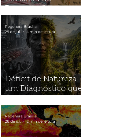
Restauração
Ecológica
(SOBRE2026)
Regenera Brasília
29 de jul.
4 min de leitura
Déficit de Natureza:
um Diagnóstico que
poderia incluir quase
toda a humanidade
Regenera Brasília
28 de jul.
2 min de leitura