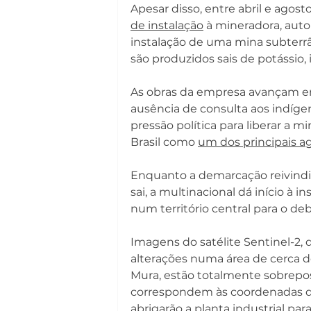
Apesar disso, entre abril e ago
de instalação
 à mineradora, auto
instalação de uma mina subterrâne
são produzidos sais de potássio
As obras da empresa avançam em
ausência de consulta aos indígen
pressão política para liberar a 
Brasil como 
um dos principais a
Enquanto a demarcação reivindi
sai, a multinacional dá início 
num território central para o de
Imagens do satélite Sentinel-2
alterações numa área de cerca d
Mura, estão totalmente sobrepost
correspondem às coordenadas qu
abrigarão a planta industrial pa