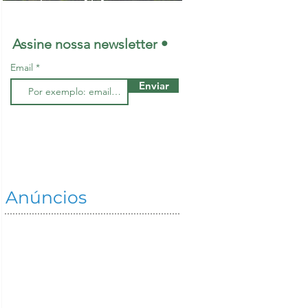
maiores lideranças
mundiais na
Assine nossa newsletter •
restauração de
Email
ecossistemas
Enviar
Anúncios