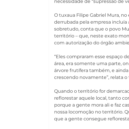
necessidade de “supressão de veg
O tuxaua Filipe Gabriel Mura, no 
derrubada pela empresa incluía ár
sobretudo, conta que o povo Mur
território – que, neste exato m
com autorização do órgão ambie
“Eles compraram esse espaço d
área, era somente uma parte, ond
árvore frutífera também, e ainda
crescendo novamente”, relata o 
Quando o território for demarcad
reflorestar aquele local, tanto c
porque a gente mora ali e faz ca
nossa locomoção no território
que a gente consegue refloresta