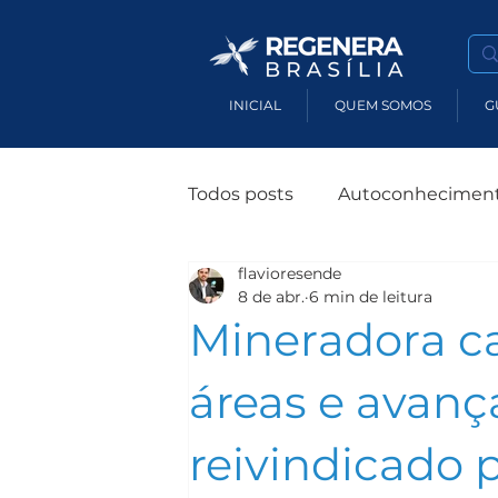
INICIAL
QUEM SOMOS
G
Todos posts
Autoconhecimen
flavioresende
Terapias Holísticas
Susten
8 de abr.
6 min de leitura
Mineradora 
Produtos Sustentáveis
M
áreas e avança
reivindicado 
Impacto Socioambiental