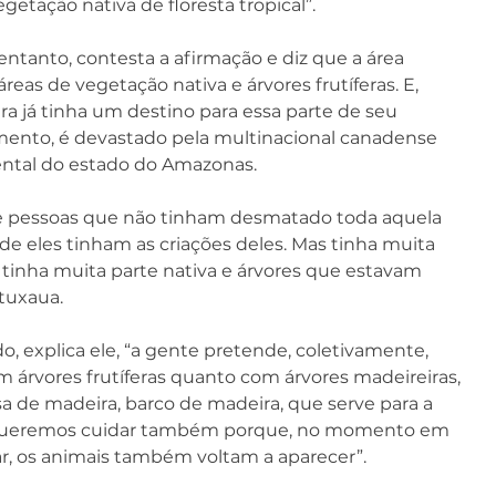
etação nativa de floresta tropical”.
entanto, contesta a afirmação e diz que a área 
eas de vegetação nativa e árvores frutíferas. E, 
a já tinha um destino para essa parte de seu 
omento, é devastado pela multinacional canadense 
ntal do estado do Amazonas.
e pessoas que não tinham desmatado toda aquela 
e eles tinham as criações deles. Mas tinha muita 
 tinha muita parte nativa e árvores que estavam 
tuxaua.
o, explica ele, “a gente pretende, coletivamente, 
om árvores frutíferas quanto com árvores madeireiras, 
sa de madeira, barco de madeira, que serve para a 
. Queremos cuidar também porque, no momento em 
r, os animais também voltam a aparecer”.