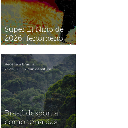
Super El Niño de
2026: fenômeno
caminha para nível
histórico e acende
alerta global
Regenera Brasília
23 de jul.
2 min de leitura
Brasil desponta
como uma das