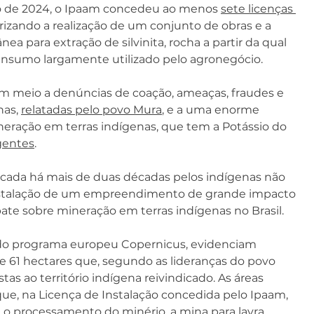
sto de 2024, o Ipaam concedeu ao menos 
sete licenças 
rizando a realização de um conjunto de obras e a 
a para extração de silvinita, rocha a partir da qual 
, insumo largamente utilizado pelo agronegócio.
 meio a denúncias de coação, ameaças, fraudes e 
as, 
relatadas pelo povo Mura
, e a uma enorme 
mineração em terras indígenas, que tem a Potássio do 
gentes
.
cada há mais de duas décadas pelos indígenas não 
à instalação de um empreendimento de grande impacto 
bate sobre mineração em terras indígenas no Brasil.
, do programa europeu Copernicus, evidenciam 
e 61 hectares que, segundo as lideranças do povo 
as ao território indígena reivindicado. As áreas 
e, na Licença de Instalação concedida pelo Ipaam, 
ra o processamento do minério, a mina para lavra 