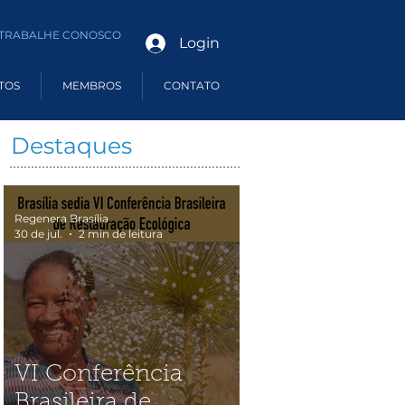
TRABALHE CONOSCO
Login
TOS
MEMBROS
CONTATO
Destaques
Regenera Brasília
30 de jul.
2 min de leitura
VI Conferência
Brasileira de