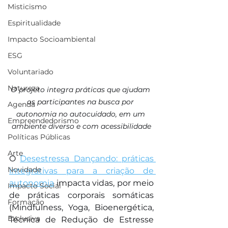
Misticismo
Espiritualidade
Impacto Socioambiental
ESG
Voluntariado
Natureza
O projeto integra práticas que ajudam 
os participantes na busca por 
Agenda
autonomia no autocuidado, em um 
Empreendedorismo
ambiente diverso e com acessibilidade
Políticas Públicas
Arte
O 
Desestressa Dançando: práticas 
Novidade
integrativas para a criação de 
autonomia
 impacta vidas, por meio 
Impacto Social
de práticas corporais somáticas 
Formação
(Mindfulness, Yoga, Bioenergética, 
Exclusiva
Técnica de Redução de Estresse 