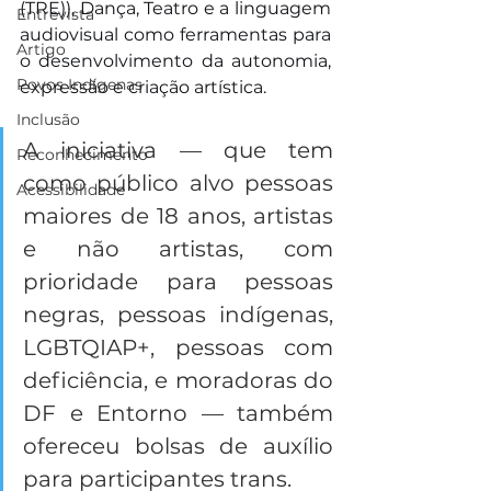
(TRE)), Dança, Teatro e a linguagem 
Entrevista
audiovisual como ferramentas para 
Artigo
o desenvolvimento da autonomia, 
Povos Indígenas
expressão e criação artística.
Inclusão
A iniciativa — que tem 
Reconhecimento
como público alvo pessoas 
Acessibilidade
maiores de 18 anos, artistas 
e não artistas, com 
prioridade para pessoas 
negras, pessoas indígenas, 
LGBTQIAP+, pessoas com 
deficiência, e moradoras do 
DF e Entorno — também 
ofereceu bolsas de auxílio 
para participantes trans. 