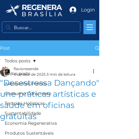
Login
Post
Todos posts
flavioresende
Todos posts
4 de dez. de 2025
3 min de leitura
"Desestressa Dançando"
Autoconhecimento
une práticas artísticas e
Consumo Consciente
saúde em oficinas
Terapias Holísticas
Sustentabilidade
gratuitas
Economia Regenerativa
Produtos Sustentáveis