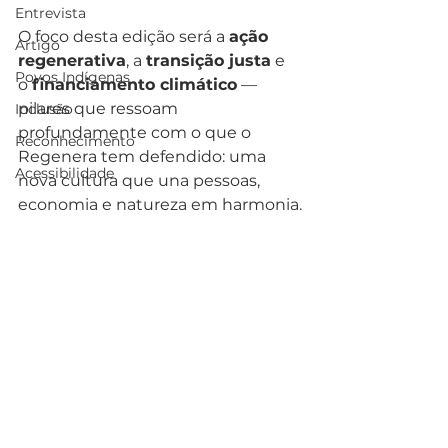
Entrevista
O foco desta edição será a 
ação 
Artigo
regenerativa
, a 
transição justa
 e 
Povos Indígenas
o 
financiamento climático
 — 
pilares que ressoam 
Inclusão
profundamente com o que o 
Reconhecimento
Regenera tem defendido: uma 
Acessibilidade
nova cultura que una pessoas, 
economia e natureza em harmonia.