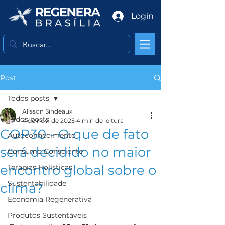
Login
Post
Todos posts
Alisson Sindeaux
Todos posts
4 de nov. de 2025
4 min de leitura
COP30 - O que de fato
Autoconhecimento
será decidido no maior
Consumo Consciente
encontro global sobre o
Terapias Holísticas
Sustentabilidade
clima?
Economia Regenerativa
Produtos Sustentáveis