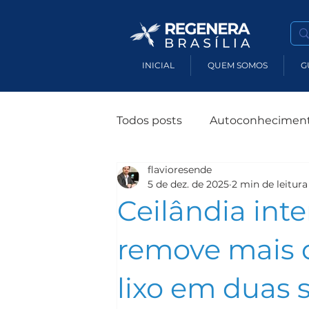
INICIAL
QUEM SOMOS
G
Todos posts
Autoconhecimen
flavioresende
Terapias Holísticas
Susten
5 de dez. de 2025
2 min de leitura
Ceilândia inte
Produtos Sustentáveis
M
remove mais 
lixo em duas
Impacto Socioambiental