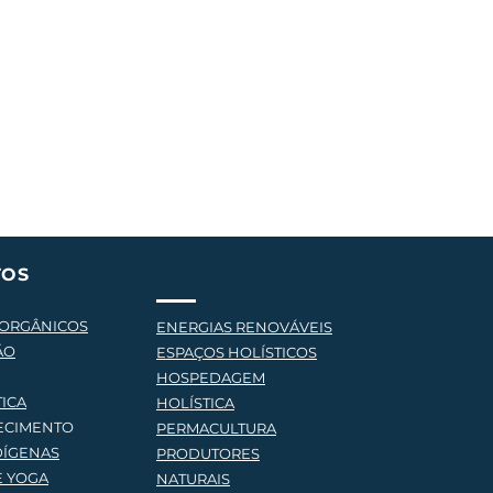
Natura lança promoção “Aqui
luir
tem Refil Premiado” com foco
em consumo consciente
TOS
 ORGÂNICOS
ENERGIAS RENOVÁVEIS
ÃO
ESPAÇOS HOLÍSTICOS
HOSPEDAGEM
TICA
HOLÍSTICA
ECIMENTO
PERMACULTURA
DÍGENAS
PRODUTORES
E YOG
A
NATURAIS