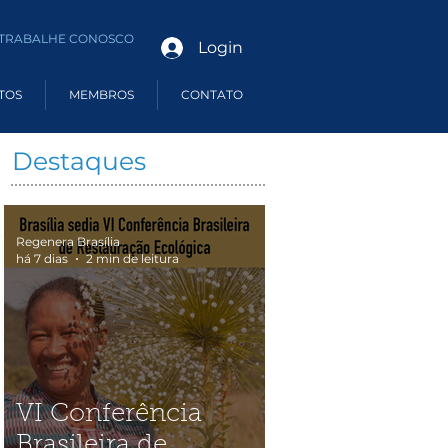
TRABALHE CONOSCO
Login
TOS
MEMBROS
CONTATO
Destaques
Regenera Brasília
há 7 dias
2 min de leitura
VI Conferência
Brasileira de