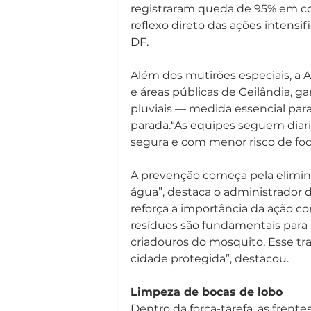
registraram queda de 95% em c
reflexo direto das ações intens
DF.
Além dos mutirões especiais, a 
e áreas públicas de Ceilândia, g
pluviais — medida essencial par
parada.“As equipes seguem diari
segura e com menor risco de foc
A prevenção começa pela elimi
água”, destaca o administrador 
reforça a importância da ação co
resíduos são fundamentais para g
criadouros do mosquito. Esse tr
cidade protegida”, destacou.
Limpeza de bocas de lobo
Dentro da força-tarefa, as fren