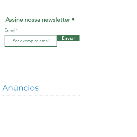
maiores lideranças
mundiais na
Assine nossa newsletter •
restauração de
Email
ecossistemas
Enviar
Anúncios