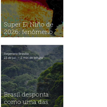
Super El Niño de
2026: fenômeno
caminha para nível
histórico e acende
alerta global
Regenera Brasília
23 de jul.
2 min de leitura
Brasil desponta
como uma das