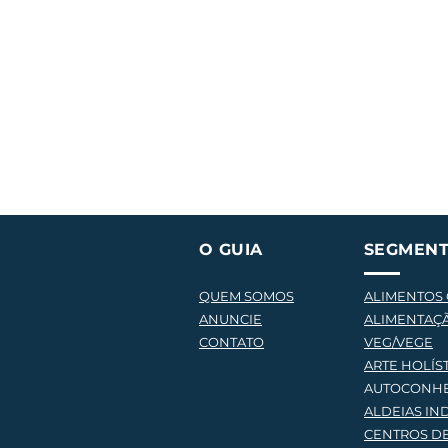
Déficit de Natureza: um
Diagnóstico que poderia inc
quase toda a humanidade
O GUIA
SEGMEN
QUEM SOMOS
ALIMENTOS
ANUNCIE
ALIMENTAÇ
CONTATO
VEG/VEGE
AR
TE HOLÍS
AUTOCONH
ALDEIAS IN
CENTROS D