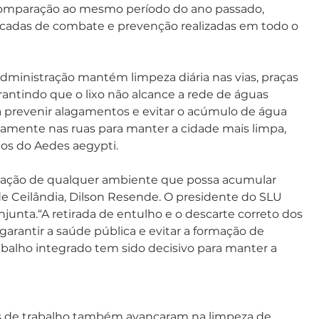
omparação ao mesmo período do ano passado, 
ificadas de combate e prevenção realizadas em todo o 
Administração mantém limpeza diária nas vias, praças 
arantindo que o lixo não alcance a rede de águas 
a prevenir alagamentos e evitar o acúmulo de água 
amente nas ruas para manter a cidade mais limpa, 
os do Aedes aegypti. 
nação de qualquer ambiente que possa acumular 
de Ceilândia, Dilson Resende. O presidente do SLU 
njunta.“A retirada de entulho e o descarte correto dos 
arantir a saúde pública e evitar a formação de 
abalho integrado tem sido decisivo para manter a 
tes de trabalho também avançaram na limpeza de 