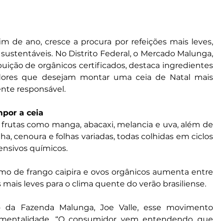
 de ano, cresce a procura por refeições mais leves, 
 sustentáveis. No Distrito Federal, o Mercado Malunga, 
uição de orgânicos certificados, destaca ingredientes 
dores que desejam montar uma ceia de Natal mais 
nte responsável.
por a ceia
rutas como manga, abacaxi, melancia e uva, além de 
a, cenoura e folhas variadas, todas colhidas em ciclos 
fensivos químicos.
mo de frango caipira e ovos orgânicos aumenta entre 
 mais leves para o clima quente do verão brasiliense.
io da Fazenda Malunga, Joe Valle, esse movimento 
entalidade. “O consumidor vem entendendo que 