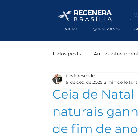
INICIAL
QUEM SOMOS
G
Todos posts
Autoconhecimen
flavioresende
Terapias Holísticas
Susten
9 de dez. de 2025
2 min de leitura
Ceia de Natal
Produtos Sustentáveis
M
naturais gan
de fim de ano
Impacto Socioambiental