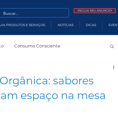
INCLUA SEU ANUNCIO!
UIA PRODUTOS E SERVIÇOS
NOTÍCIAS
DICAS
EVEN
to
Consumo Consciente
tabilidade
Economia Regenerativa
 Orgânica: sabores
isticismo
Espiritualidade
ham espaço na mesa
ESG
Voluntariado
Natureza
Agenda