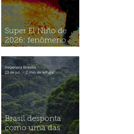
Super El Niño de
2026: fenômeno
caminha para nível
histórico e acende
alerta global
Regenera Brasília
23 de jul.
2 min de leitura
Brasil desponta
como uma das