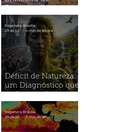
Restauração
Ecológica
(SOBRE2026)
Regenera Brasília
29 de jul.
4 min de leitura
Déficit de Natureza:
um Diagnóstico que
poderia incluir quase
toda a humanidade
Regenera Brasília
28 de jul.
2 min de leitura