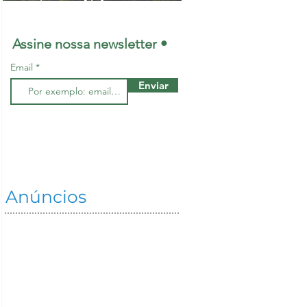
maiores lideranças
mundiais na
Assine nossa newsletter •
restauração de
Email
ecossistemas
Enviar
Anúncios