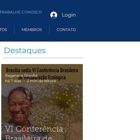
TRABALHE CONOSCO
Login
TOS
MEMBROS
CONTATO
Destaques
Regenera Brasília
há 7 dias
2 min de leitura
VI Conferência
Brasileira de